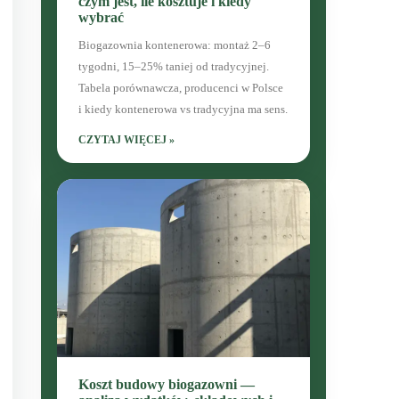
czym jest, ile kosztuje i kiedy
wybrać
Biogazownia kontenerowa: montaż 2–6
tygodni, 15–25% taniej od tradycyjnej.
Tabela porównawcza, producenci w Polsce
i kiedy kontenerowa vs tradycyjna ma sens.
CZYTAJ WIĘCEJ »
Koszt budowy biogazowni —