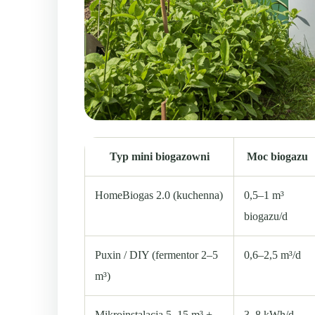
Typ mini biogazowni
Moc biogazu
HomeBiogas 2.0 (kuchenna)
0,5–1 m³
biogazu/d
Puxin / DIY (fermentor 2–5
0,6–2,5 m³/d
m³)
Mikroinstalacja 5–15 m³ +
3–8 kWh/d