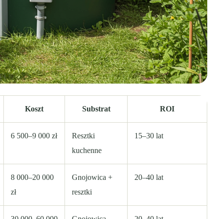
Koszt
Substrat
ROI
6 500–9 000 zł
Resztki
15–30 lat
kuchenne
8 000–20 000
Gnojowica +
20–40 lat
zł
resztki
30 000–60 000
Gnojowica,
20–40 lat