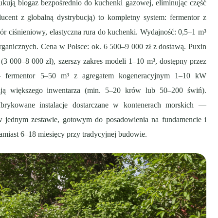
ują biogaz bezpośrednio do kuchenki gazowej, eliminując część
ucent z globalną dystrybucją) to kompletny system: fermentor z
r ciśnieniowy, elastyczna rura do kuchenki. Wydajność: 0,5–1 m³
rganicznych. Cena w Polsce: ok. 6 500–9 000 zł z dostawą. Puxin
 (3 000–8 000 zł), szerszy zakres modeli 1–10 m³, dostępny przez
fermentor 5–50 m³ z agregatem kogeneracyjnym 1–10 kW
gają większego inwentarza (min. 5–20 krów lub 50–200 świń).
rykowane instalacje dostarczane w kontenerach morskich —
 w jednym zestawie, gotowym do posadowienia na fundamencie i
zamiast 6–18 miesięcy przy tradycyjnej budowie.