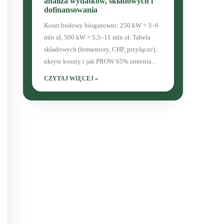
analiza wydatków, składowych i
dofinansowania
Koszt budowy biogazowni: 250 kW = 3–6
mln zł, 500 kW = 5,5–11 mln zł. Tabela
składowych (fermentory, CHP, przyłącze),
ukryte koszty i jak PROW 65% zmienia
ROI.
CZYTAJ WIĘCEJ »