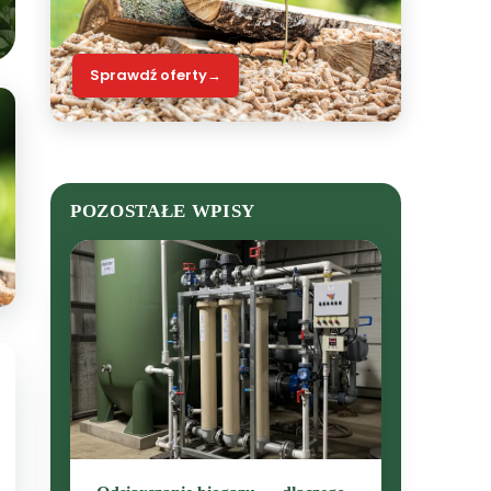
Sprawdź oferty
→
POZOSTAŁE WPISY