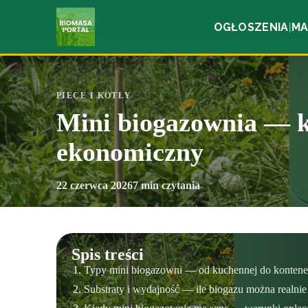
OGŁOSZENIA
MA
|
PIECE I KOTŁY
Mini biogazownia — ko
ekonomiczny
22 czerwca 2026
7 min czytania
Spis treści
Typy mini biogazowni — od kuchennej do konten
Substraty i wydajność — ile biogazu można realnie