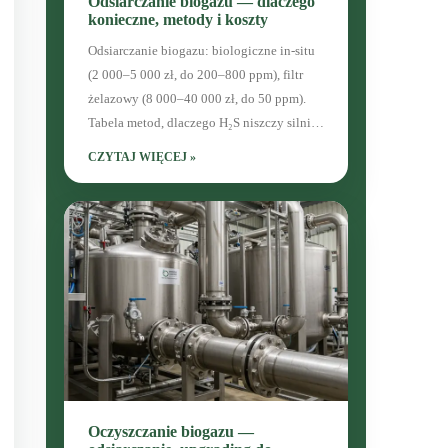
Odsiarczanie biogazu — dlaczego
konieczne, metody i koszty
Odsiarczanie biogazu: biologiczne in-situ
(2 000–5 000 zł, do 200–800 ppm), filtr
żelazowy (8 000–40 000 zł, do 50 ppm).
Tabela metod, dlaczego H₂S niszczy silnik
CHP.
CZYTAJ WIĘCEJ »
Oczyszczanie biogazu —