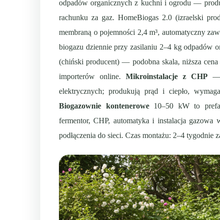
odpadów organicznych z kuchni i ogrodu — produk
rachunku za gaz. HomeBiogas 2.0 (izraelski prod
membraną o pojemności 2,4 m³, automatyczny zawó
biogazu dziennie przy zasilaniu 2–4 kg odpadów o
(chiński producent) — podobna skala, niższa cena
importerów online.
Mikroinstalacje z CHP
— 
elektrycznych; produkują prąd i ciepło, wyma
Biogazownie kontenerowe
10–50 kW to prefab
fermentor, CHP, automatyka i instalacja gazowa
podłączenia do sieci. Czas montażu: 2–4 tygodnie 