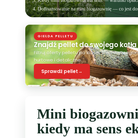
Kiedy mini biogazownia ma sens — warunki opłacal
Dofinansowanie na mini biogazownię — co jest do
GIEŁDA PELLETU
Znajdź pellet do swojego kotła
Filtruj oferty pelletu po klasie, średnicy i re
hurtowe i detaliczne.
Sprawdź pellet
→
Mini biogazowni
kiedy ma sens e