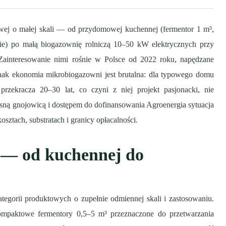
nowej o małej skali — od przydomowej kuchennej (fermentor 1 m³,
ie) po małą biogazownię rolniczą 10–50 kW elektrycznych przy
 Zainteresowanie nimi rośnie w Polsce od 2022 roku, napędzane
nak ekonomia mikrobiogazowni jest brutalna: dla typowego domu
rzekracza 20–30 lat, co czyni z niej projekt pasjonacki, nie
sną gnojowicą i dostępem do dofinansowania Agroenergia sytuacja
osztach, substratach i granicy opłacalności.
 — od kuchennej do
tegorii produktowych o zupełnie odmiennej skali i zastosowaniu.
mpaktowe fermentory 0,5–5 m³ przeznaczone do przetwarzania