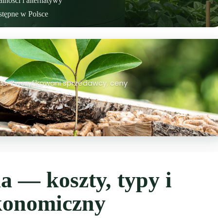
ności i alternatywy
stępne w Polsce
gionie. Zweryfikowani sprzedawcy, ceny
a — koszty, typy i
konomiczny