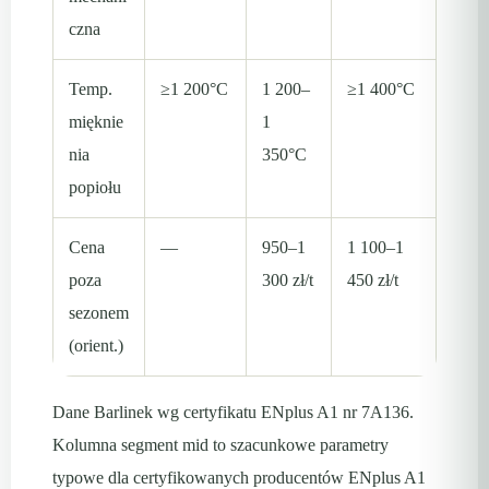
czna
Temp.
≥1 200°C
1 200–
≥1 400°C
mięknie
1
nia
350°C
popiołu
Cena
—
950–1
1 100–1
poza
300 zł/t
450 zł/t
sezonem
(orient.)
Dane Barlinek wg certyfikatu ENplus A1 nr 7A136.
Kolumna segment mid to szacunkowe parametry
typowe dla certyfikowanych producentów ENplus A1