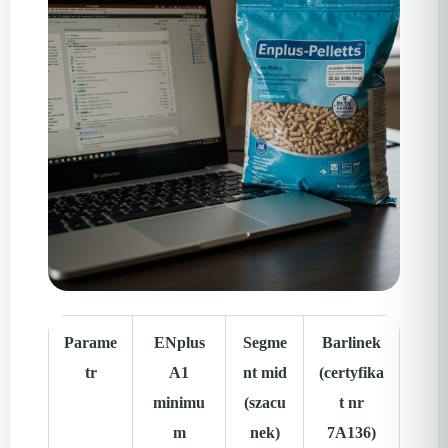
Parame
ENplus
Segme
Barlinek
tr
A1
nt mid
(certyfika
minimu
(szacu
t nr
m
nek)
7A136)