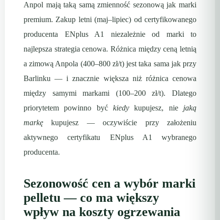
Anpol mają taką samą zmienność sezonową jak marki
premium. Zakup letni (maj–lipiec) od certyfikowanego
producenta ENplus A1 niezależnie od marki to
najlepsza strategia cenowa. Różnica między ceną letnią
a zimową Anpola (400–800 zł/t) jest taka sama jak przy
Barlinku — i znacznie większa niż różnica cenowa
między samymi markami (100–200 zł/t). Dlatego
priorytetem powinno być
kiedy
kupujesz, nie
jaką
markę
kupujesz — oczywiście przy założeniu
aktywnego certyfikatu ENplus A1 wybranego
producenta.
Sezonowość cen a wybór marki
pelletu — co ma większy
wpływ na koszty ogrzewania