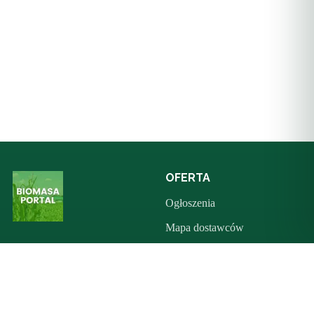
OFERTA
Ogłoszenia
Mapa dostawców
Sprzedaż maszyn leśnych
SKRÓTY
BIOMASA W POLSCE
Polityka prywatności
Pellet