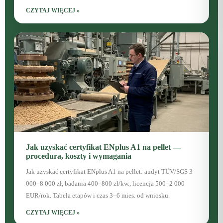
CZYTAJ WIĘCEJ »
Jak uzyskać certyfikat ENplus A1 na pellet —
procedura, koszty i wymagania
Jak uzyskać certyfikat ENplus A1 na pellet: audyt TÜV/SGS 3
000–8 000 zł, badania 400–800 zł/kw., licencja 500–2 000
EUR/rok. Tabela etapów i czas 3–6 mies. od wniosku.
CZYTAJ WIĘCEJ »