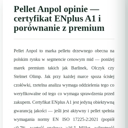
Pellet Anpol opinie —
certyfikat ENplus A1 i
porównanie z premium
Pellet Anpol to marka pelletu drzewnego obecna na
polskim rynku w segmencie cenowym mid — poniżej
marek premium takich jak Barlinek, Olczyk czy
Stelmet Olimp. Jak przy każdej marce spoza ścisłej
czołówki, rzetelna analiza wymaga oddzielenia tego co
weryfikowalne od tego co wymaga sprawdzenia przed
zakupem. Certyfikat ENplus A1 jest jedyną obiektywną
gwarancją jakości — jeśli jest aktywny i pellet spełnia
wymagania normy EN ISO 17225-2:2021 (popiół
≤0,7%, wartość opałowa ≥16,5 MJ/kg, wilgotność