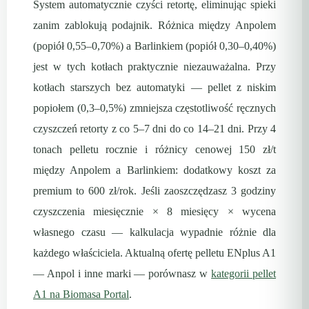
System automatycznie czyści retortę, eliminując spieki
zanim zablokują podajnik. Różnica między Anpolem
(popiół 0,55–0,70%) a Barlinkiem (popiół 0,30–0,40%)
jest w tych kotłach praktycznie niezauważalna. Przy
kotłach starszych bez automatyki — pellet z niskim
popiołem (0,3–0,5%) zmniejsza częstotliwość ręcznych
czyszczeń retorty z co 5–7 dni do co 14–21 dni. Przy 4
tonach pelletu rocznie i różnicy cenowej 150 zł/t
między Anpolem a Barlinkiem: dodatkowy koszt za
premium to 600 zł/rok. Jeśli zaoszczędzasz 3 godziny
czyszczenia miesięcznie × 8 miesięcy × wycena
własnego czasu — kalkulacja wypadnie różnie dla
każdego właściciela. Aktualną ofertę pelletu ENplus A1
— Anpol i inne marki — porównasz w
kategorii pellet
A1 na Biomasa Portal
.