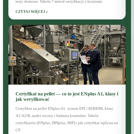
testy domowe. Tabela 7 metod weryfikacji z kosztami.
CZYTAJ WIĘCEJ »
Certyfikat na pellet — co to jest ENplus A1, klasy i
jak weryfikować
Certyfikat na pellet ENplus A1: system EPC/AEBIOM, klasy
A1/A2/B, audyt roczny i badania kwartalne. Tabela
certyfikatów (ENplus, DINplus, SBP) i jak certyfikat wpływa na
CP.