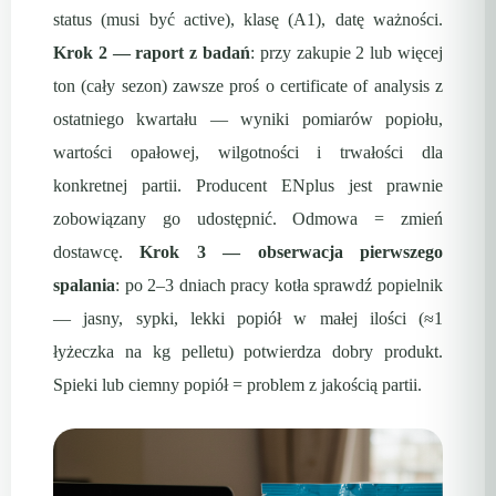
status (musi być active), klasę (A1), datę ważności.
Krok 2 — raport z badań
: przy zakupie 2 lub więcej
ton (cały sezon) zawsze proś o certificate of analysis z
ostatniego kwartału — wyniki pomiarów popiołu,
wartości opałowej, wilgotności i trwałości dla
konkretnej partii. Producent ENplus jest prawnie
zobowiązany go udostępnić. Odmowa = zmień
dostawcę.
Krok 3 — obserwacja pierwszego
spalania
: po 2–3 dniach pracy kotła sprawdź popielnik
— jasny, sypki, lekki popiół w małej ilości (≈1
łyżeczka na kg pelletu) potwierdza dobry produkt.
Spieki lub ciemny popiół = problem z jakością partii.