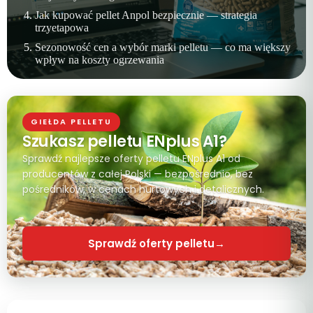
Jak kupować pellet Anpol bezpiecznie — strategia
trzyetapowa
Sezonowość cen a wybór marki pelletu — co ma większy
wpływ na koszty ogrzewania
GIEŁDA PELLETU
Szukasz pelletu ENplus A1?
Sprawdź najlepsze oferty pelletu ENplus A1 od
producentów z całej Polski — bezpośrednio, bez
pośredników, w cenach hurtowych i detalicznych.
Sprawdź oferty pelletu
→