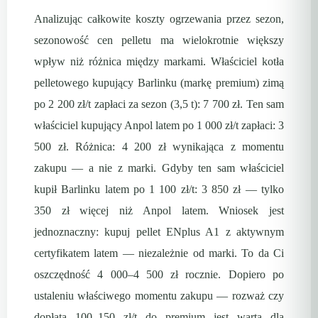
Analizując całkowite koszty ogrzewania przez sezon,
sezonowość cen pelletu ma wielokrotnie większy
wpływ niż różnica między markami. Właściciel kotła
pelletowego kupujący Barlinku (markę premium) zimą
po 2 200 zł/t zapłaci za sezon (3,5 t): 7 700 zł. Ten sam
właściciel kupujący Anpol latem po 1 000 zł/t zapłaci: 3
500 zł. Różnica: 4 200 zł wynikająca z momentu
zakupu — a nie z marki. Gdyby ten sam właściciel
kupił Barlinku latem po 1 100 zł/t: 3 850 zł — tylko
350 zł więcej niż Anpol latem. Wniosek jest
jednoznaczny: kupuj pellet ENplus A1 z aktywnym
certyfikatem latem — niezależnie od marki. To da Ci
oszczędność 4 000–4 500 zł rocznie. Dopiero po
ustaleniu właściwego momentu zakupu — rozważ czy
dopłata 100–150 zł/t do premium jest warta dla