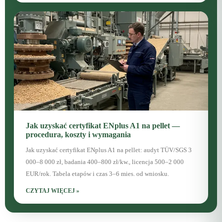
Jak uzyskać certyfikat ENplus A1 na pellet —
procedura, koszty i wymagania
Jak uzyskać certyfikat ENplus A1 na pellet: audyt TÜV/SGS 3
000–8 000 zł, badania 400–800 zł/kw., licencja 500–2 000
EUR/rok. Tabela etapów i czas 3–6 mies. od wniosku.
CZYTAJ WIĘCEJ »