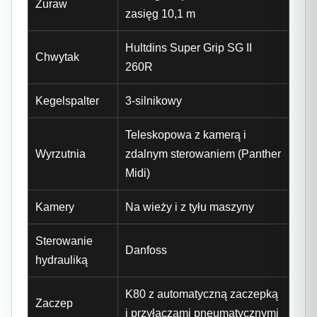
Żuraw
zasięg 10,1 m
Hultdins Super Grip SG II
Chwytak
260R
Kegelspalter
3-silnikowy
Teleskopowa z kamerą i
Wyrzutnia
zdalnym sterowaniem (Panther
Midi)
Kamery
Na wieży i z tyłu maszyny
Sterowanie
Danfoss
hydrauliką
K80 z automatyczną zaczepką
Zaczep
i przyłączami pneumatycznymi