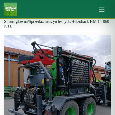
Strona glowna
/
Sprzedaz maszyn lesnych
/
Heizohack HM 14-860
KTL