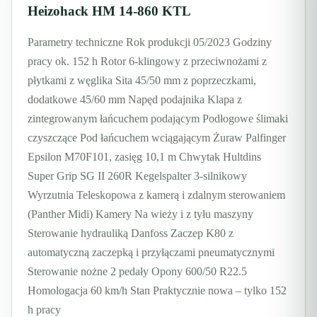
Heizohack HM 14-860 KTL
Parametry techniczne Rok produkcji 05/2023 Godziny
pracy ok. 152 h Rotor 6-klingowy z przeciwnożami z
płytkami z węglika Sita 45/50 mm z poprzeczkami,
dodatkowe 45/60 mm Napęd podajnika Klapa z
zintegrowanym łańcuchem podającym Podłogowe ślimaki
czyszczące Pod łańcuchem wciągającym Żuraw Palfinger
Epsilon M70F101, zasięg 10,1 m Chwytak Hultdins
Super Grip SG II 260R Kegelspalter 3-silnikowy
Wyrzutnia Teleskopowa z kamerą i zdalnym sterowaniem
(Panther Midi) Kamery Na wieży i z tyłu maszyny
Sterowanie hydrauliką Danfoss Zaczep K80 z
automatyczną zaczepką i przyłączami pneumatycznymi
Sterowanie nożne 2 pedały Opony 600/50 R22.5
Homologacja 60 km/h Stan Praktycznie nowa – tylko 152
h pracy