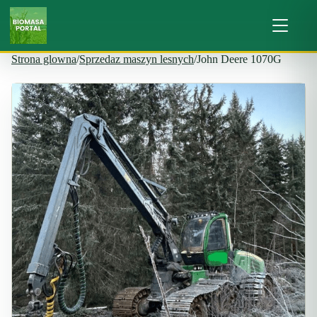
Strona glowna
/
Sprzedaz maszyn lesnych
/
John Deere 1070G