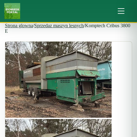
Strona glowna
/
Sprzedaz maszyn lesnych
/
Komptech Cribus 3800
E