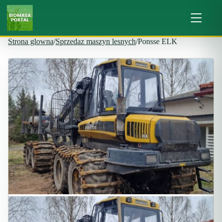
Strona glowna
/
Sprzedaz maszyn lesnych
/
Ponsse ELK