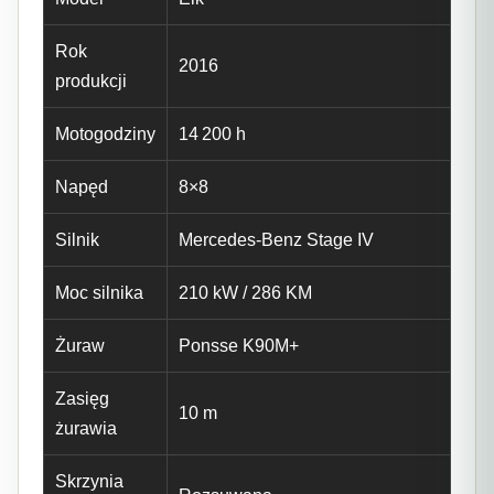
Rok
2016
produkcji
Motogodziny
14 200 h
Napęd
8×8
Silnik
Mercedes-Benz Stage IV
Moc silnika
210 kW / 286 KM
Żuraw
Ponsse K90M+
Zasięg
10 m
żurawia
Skrzynia