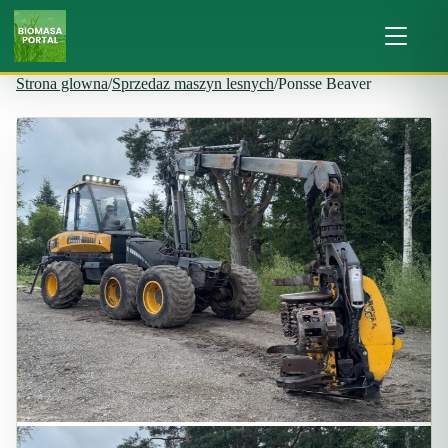
Strona glowna
/
Sprzedaz maszyn lesnych
/
Ponsse Beaver