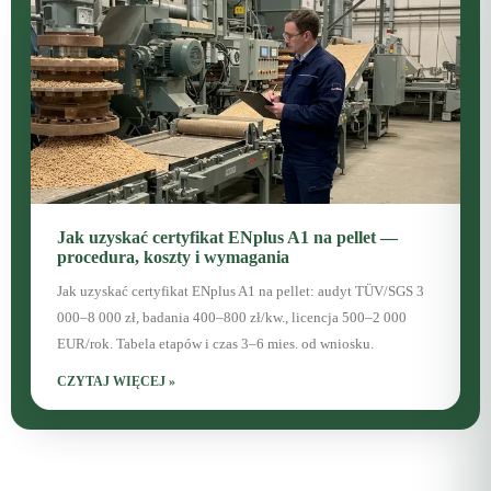
Jak uzyskać certyfikat ENplus A1 na pellet —
procedura, koszty i wymagania
Jak uzyskać certyfikat ENplus A1 na pellet: audyt TÜV/SGS 3
000–8 000 zł, badania 400–800 zł/kw., licencja 500–2 000
EUR/rok. Tabela etapów i czas 3–6 mies. od wniosku.
CZYTAJ WIĘCEJ »