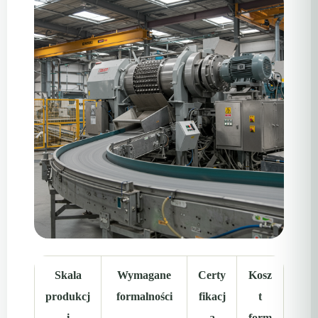
Skala
Wymagane
Certy
Kosz
produkcj
formalności
fikacj
t
i
a
form