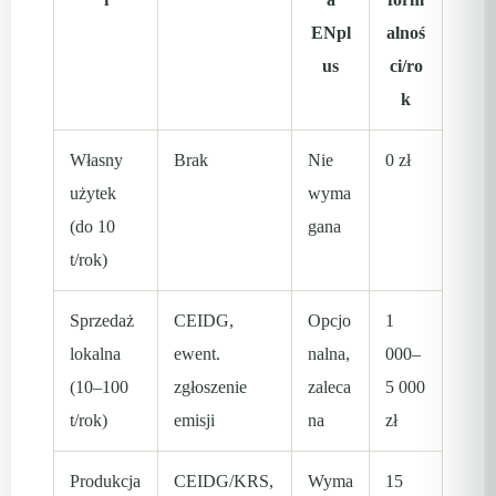
ENpl
alnoś
us
ci/ro
k
Własny
Brak
Nie
0 zł
użytek
wyma
(do 10
gana
t/rok)
Sprzedaż
CEIDG,
Opcjo
1
lokalna
ewent.
nalna,
000–
(10–100
zgłoszenie
zaleca
5 000
t/rok)
emisji
na
zł
Produkcja
CEIDG/KRS,
Wyma
15