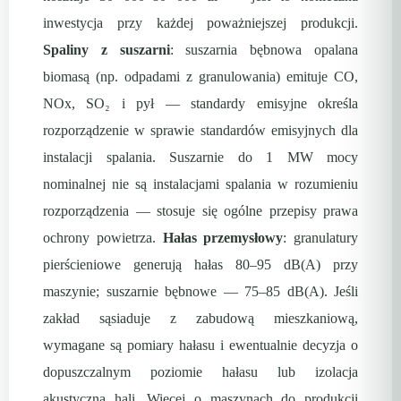
inwestycja przy każdej poważniejszej produkcji.
Spaliny z suszarni
: suszarnia bębnowa opalana
biomasą (np. odpadami z granulowania) emituje CO,
NOx, SO₂ i pył — standardy emisyjne określa
rozporządzenie w sprawie standardów emisyjnych dla
instalacji spalania. Suszarnie do 1 MW mocy
nominalnej nie są instalacjami spalania w rozumieniu
rozporządzenia — stosuje się ogólne przepisy prawa
ochrony powietrza.
Hałas przemysłowy
: granulatury
pierścieniowe generują hałas 80–95 dB(A) przy
maszynie; suszarnie bębnowe — 75–85 dB(A). Jeśli
zakład sąsiaduje z zabudową mieszkaniową,
wymagane są pomiary hałasu i ewentualnie decyzja o
dopuszczalnym poziomie hałasu lub izolacja
akustyczna hali. Więcej o maszynach do produkcji