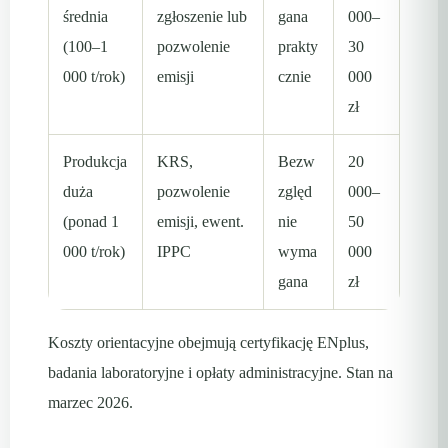
średnia
zgłoszenie lub
gana
000–
(100–1
pozwolenie
prakty
30
000 t/rok)
emisji
cznie
000
zł
Produkcja
KRS,
Bezw
20
duża
pozwolenie
zględ
000–
(ponad 1
emisji, ewent.
nie
50
000 t/rok)
IPPC
wyma
000
gana
zł
Koszty orientacyjne obejmują certyfikację ENplus,
badania laboratoryjne i opłaty administracyjne. Stan na
marzec 2026.