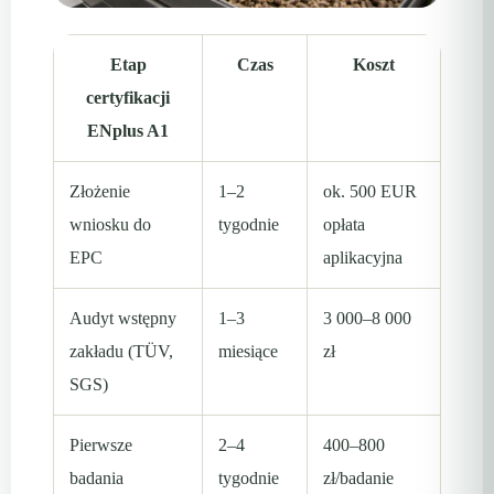
Etap
Czas
Koszt
certyfikacji
ENplus A1
Złożenie
1–2
ok. 500 EUR
wniosku do
tygodnie
opłata
EPC
aplikacyjna
Audyt wstępny
1–3
3 000–8 000
zakładu (TÜV,
miesiące
zł
SGS)
Pierwsze
2–4
400–800
badania
tygodnie
zł/badanie