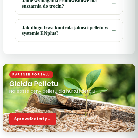
Jakie wymagania środowiskowe ma
suszarnia do trocin?
Jak długo trwa kontrola jakości pelletu w
systemie ENplus?
PARTNER PORTALU
Giełda Pelletu
Najlepsze ceny pelletu dla hurtu i detalu
Sprawdź oferty
→