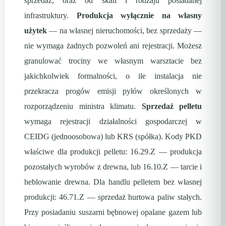
sprzedaż, oraz od skali i rodzaju posiadanej
infrastruktury.
Produkcja wyłącznie na własny
użytek
— na własnej nieruchomości, bez sprzedaży —
nie wymaga żadnych pozwoleń ani rejestracji. Możesz
granulować trociny we własnym warsztacie bez
jakichkolwiek formalności, o ile instalacja nie
przekracza progów emisji pyłów określonych w
rozporządzeniu ministra klimatu.
Sprzedaż pelletu
wymaga rejestracji działalności gospodarczej w
CEIDG (jednoosobowa) lub KRS (spółka). Kody PKD
właściwe dla produkcji pelletu: 16.29.Z — produkcja
pozostałych wyrobów z drewna, lub 16.10.Z — tarcie i
heblowanie drewna. Dla handlu pelletem bez własnej
produkcji: 46.71.Z — sprzedaż hurtowa paliw stałych.
Przy posiadaniu suszarni bębnowej opalane gazem lub