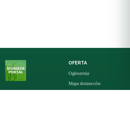
OFERTA
Ogłoszenia
Mapa dostawców
Sprzedaż maszyn leśnych
SKRÓTY
BIOMASA W POLSCE
Polityka prywatności
Pellet
Zaloguj się
Piece i kotły