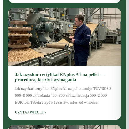
Jak uzyskać certyfikat ENplus A1 na pellet —
procedura, koszty i wymagania
Jak uzyskać certyfikat ENplus A1 na pellet: audyt TÜV/SGS 3
000–8 000 zł, badania 400–800 zł/kw., licencja 500–2 000
EUR/rok. Tabela etapów i czas 3–6 mies. od wniosku.
CZYTAJ WIĘCEJ »