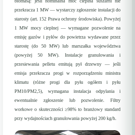
biomasą: jeśli nominalna moc cieplna suszarni nie
przekracza 1 MW — wystarczy zgłoszenie instalacji do
starosty (art. 152 Prawa ochrony środowiska). Powyżej
1 MW mocy cieplnej — wymagane pozwolenie na
emisję gazów i pyłów do powietrza wydawane przez
starostę (do 50 MW) lub marszałka województwa
(powyżej 50 MW). Instalacje granulowania i
przesiewania pelletu emitują pył drzewny — jeśli
emisja przekracza progi w rozporządzeniu ministra
klimatu (różne progi dla pyłu ogółem i pyłu
PM10/PM2,5), wymagana instalacja odpylania i
ewentualnie zgłoszenie lub pozwolenie. Filtry
workowe o skuteczności ≥98% to branżowy standard
przy wydajnościach granulowania powyżej 200 kg/h.