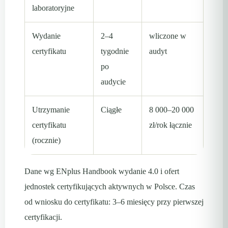
laboratoryjne
Wydanie
2–4
wliczone w
certyfikatu
tygodnie
audyt
po
audycie
Utrzymanie
Ciągłe
8 000–20 000
certyfikatu
zł/rok łącznie
(rocznie)
Dane wg ENplus Handbook wydanie 4.0 i ofert
jednostek certyfikujących aktywnych w Polsce. Czas
od wniosku do certyfikatu: 3–6 miesięcy przy pierwszej
certyfikacji.