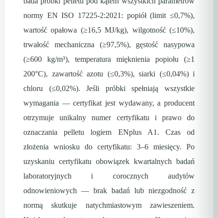
bada próbki pelletu pod kątem wszystkich parametrów
normy EN ISO 17225-2:2021: popiół (limit ≤0,7%),
wartość opałowa (≥16,5 MJ/kg), wilgotność (≤10%),
trwałość mechaniczna (≥97,5%), gęstość nasypowa
(≥600 kg/m³), temperatura mięknienia popiołu (≥1
200°C), zawartość azotu (≤0,3%), siarki (≤0,04%) i
chloru (≤0,02%). Jeśli próbki spełniają wszystkie
wymagania — certyfikat jest wydawany, a producent
otrzymuje unikalny numer certyfikatu i prawo do
oznaczania pelletu logiem ENplus A1. Czas od
złożenia wniosku do certyfikatu: 3–6 miesięcy. Po
uzyskaniu certyfikatu obowiązek kwartalnych badań
laboratoryjnych i corocznych audytów
odnowieniowych — brak badań lub niezgodność z
normą skutkuje natychmiastowym zawieszeniem.