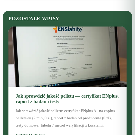
POZOSTAŁE WPISY
Jak sprawdzić jakość pelletu — certyfikat ENplus,
raport z badań i testy
Jak sprawdzić jakość pelletu: certyfikat ENplus A1 na enplus-
pellets.eu (2 min, 0 zł), raport z badań od producenta (0 zł),
testy domowe. Tabela 7 metod weryfikacji z kosztami.