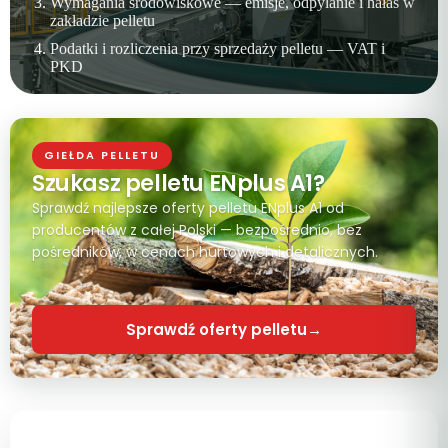
Wymagania środowiskowe — emisje, odpylanie i hałas w
zakładzie pelletu
Podatki i rozliczenia przy sprzedaży pelletu — VAT i
PKD
GIEŁDA PELLETU
Szukasz pelletu ENplus A1?
Sprawdź najlepsze oferty pelletu ENplus A1 od
producentów z całej Polski — bezpośrednio, bez
pośredników, w cenach hurtowych i detalicznych.
Sprawdź oferty pelletu
→