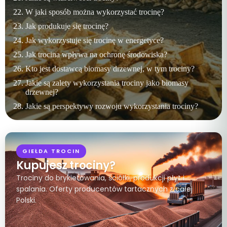
W jaki sposób można wykorzystać trocinę?
Jak produkuje się trocinę?
Jak wykorzystuje się trocinę w energetyce?
Jak trocina wpływa na ochronę środowiska?
Kto jest dostawcą biomasy drzewnej, w tym trociny?
Jakie są zalety wykorzystania trociny jako biomasy
drzewnej?
Jakie są perspektywy rozwoju wykorzystania trociny?
GIEŁDA TROCIN
Kupujesz trociny?
Trociny do brykietowania, ściółki, produkcji płyt i
spalania. Oferty producentów tartacznych z całej
Polski.