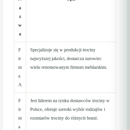
a
z
w
a
F
Specjalizuje się w produkcji trociny
ir
najwyższej jakości, dostarcza surowiec
m
wielu renomowanym firmom meblarskim.
a
A
F
Jest liderem na rynku dostawców trociny w
ir
Polsce, oferuje szeroki wybór rodzajów i
m
rozmiarów trociny do różnych branż.
a