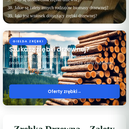
Jakie są zalety innych rodzajów biomasy drzewnej?
Jaki jest wniosek dotyczący zrębki drzewnej?
GIEŁDA ZRĘBKI
Szukasz zrębki drzewnej?
Zrębka leśna, tartaczna i energetyczna od
producentów z całej Polski. Najlepsze ceny hurtowe,
dostawy bezpośrednie.
Oferty zrębki
→