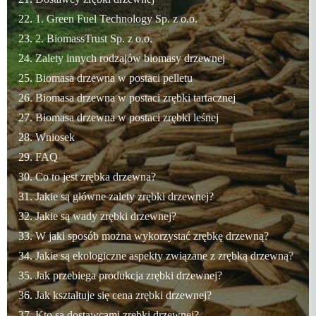
1. Green Fuel Technology Sp. z o.o.
2. BiomassTrust Sp. z o.o.
Zalety innych rodzajów biomasy drzewnej
Biomasa drzewna w postaci pelletu
Biomasa drzewna w postaci zrębki tartacznej
Biomasa drzewna w postaci zrębki leśnej
Wniosek
FAQ
Co to jest zrębka drzewna?
Jakie są główne zalety zrębki drzewnej?
Jakie są wady zrębki drzewnej?
W jaki sposób można wykorzystać zrębkę drzewną?
Jakie są ekologiczne aspekty związane z zrębką drzewną?
Jak przebiega produkcja zrębki drzewnej?
Jak kształtuje się cena zrębki drzewnej?
Kto są dostawcami zrębki drzewnej?