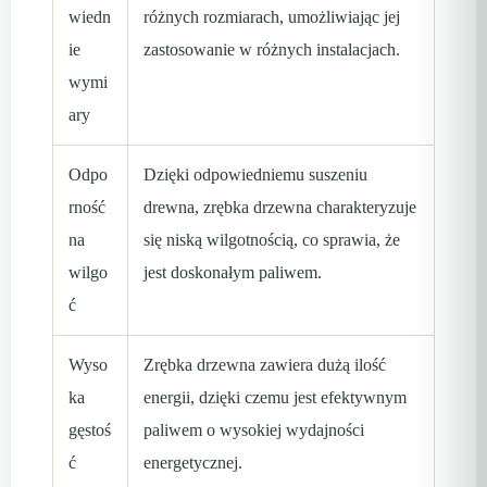
wiedn
różnych rozmiarach, umożliwiając jej
ie
zastosowanie w różnych instalacjach.
wymi
ary
Odpo
Dzięki odpowiedniemu suszeniu
rność
drewna, zrębka drzewna charakteryzuje
na
się niską wilgotnością, co sprawia, że
wilgo
jest doskonałym paliwem.
ć
Wyso
Zrębka drzewna zawiera dużą ilość
ka
energii, dzięki czemu jest efektywnym
gęstoś
paliwem o wysokiej wydajności
ć
energetycznej.